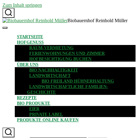
Zum Inhalt springen
Biobauernhof Reinhold Müller
STARTSEITE
HOFGENUSS
RAUM-VERMIETUNG
FERIENWOHNUNGEN UND ZIMMER
HOFBESICHTIGUNG BUCHEN
ÜBER UNS
BIO NACHHALTIGKEIT
LANDWIRTSCHAFT
BIO FREILAND HÜHNERHALTUNG
LANDWIRTSCHAFTLICHE FAMILIEN-
GESCHICHTE
REZEPTE
BIO PRODUKTE
EIER
PRIVATE LABEL
PRODUKTE ONLINE KAUFEN